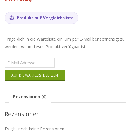
Produkt auf Vergleichsliste
Trage dich in die Warteliste ein, um per E-Mail benachrichtigt zu
werden, wenn dieses Produkt verfügbar ist
Gib
deine
E-
AUF DIE WARTELISTE SETZEN
Mail-
Adresse
ein,
um
Rezensionen (0)
auf
die
Warteliste
Rezensionen
für
dieses
Produkt
Es gibt noch keine Rezensionen.