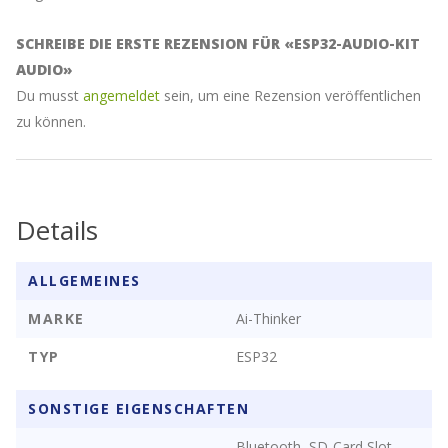
zu
kommen
SCHREIBE DIE ERSTE REZENSION FÜR «ESP32-AUDIO-KIT
AUDIO»
Du musst
angemeldet
sein, um eine Rezension veröffentlichen
zu können.
Details
ALLGEMEINES
MARKE
Ai-Thinker
TYP
ESP32
SONSTIGE EIGENSCHAFTEN
Bluetooth
SD-Card Slot