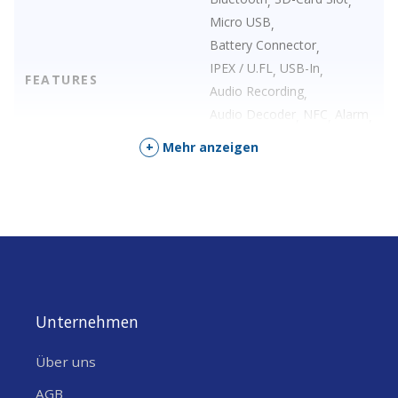
,
,
Micro USB
,
Battery Connector
,
IPEX / U.FL
USB-In
,
,
FEATURES
Audio Recording
,
Audio Decoder
NFC
Alarm
,
,
,
Befestigungslöcher
,
+
Mehr anzeigen
Entwicklungsboard
Mikrofon
,
Unternehmen
Über uns
AGB