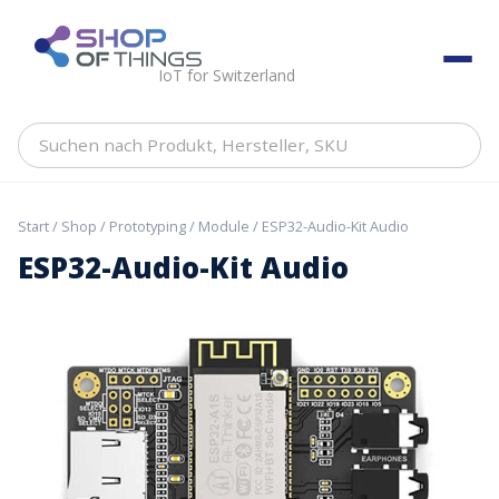
Skip
to
ShopOfThings
content
IoT for Switzerland
Suchen
nach
Produkt,
Hersteller,
Start
/
Shop
/
Prototyping
/
Module
/ ESP32-Audio-Kit Audio
SKU
ESP32-Audio-Kit Audio