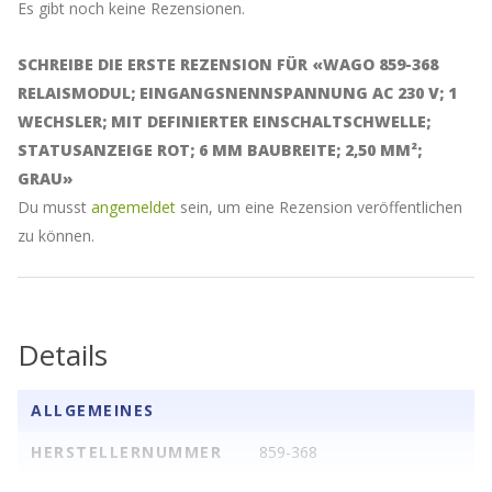
6
Es gibt noch keine Rezensionen.
mm
Baubreite;
2,50
SCHREIBE DIE ERSTE REZENSION FÜR «WAGO 859-368
mm²;
RELAISMODUL; EINGANGSNENNSPANNUNG AC 230 V; 1
grau
WECHSLER; MIT DEFINIERTER EINSCHALTSCHWELLE;
Menge
STATUSANZEIGE ROT; 6 MM BAUBREITE; 2,50 MM²;
GRAU»
Du musst
angemeldet
sein, um eine Rezension veröffentlichen
zu können.
Details
ALLGEMEINES
HERSTELLERNUMMER
859-368