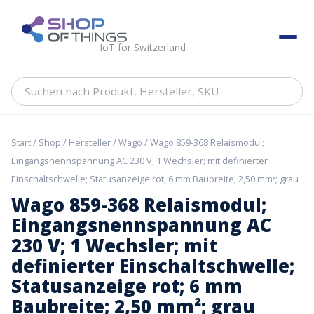
Skip
to
ShopOfThings
content
IoT for Switzerland
Suchen
nach
Produkt,
Hersteller,
Start
/
Shop
/
Hersteller
/
Wago
/ Wago 859-368 Relaismodul;
SKU
Eingangsnennspannung AC 230 V; 1 Wechsler; mit definierter
Einschaltschwelle; Statusanzeige rot; 6 mm Baubreite; 2,50 mm²; grau
Wago 859-368 Relaismodul;
Eingangsnennspannung AC
230 V; 1 Wechsler; mit
definierter Einschaltschwelle;
Statusanzeige rot; 6 mm
Baubreite; 2,50 mm²; grau