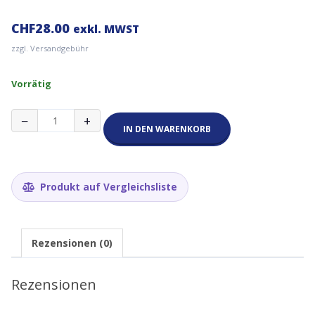
CHF
28.00
exkl. MWST
zzgl. Versandgebühr
Vorrätig
Wago
−
+
859-
IN DEN WARENKORB
368
Relaismodul;
Eingangsnennspannung
AC
Produkt auf Vergleichsliste
230
V;
1
Wechsler;
Rezensionen (0)
mit
definierter
Einschaltschwelle;
Rezensionen
Statusanzeige
rot;