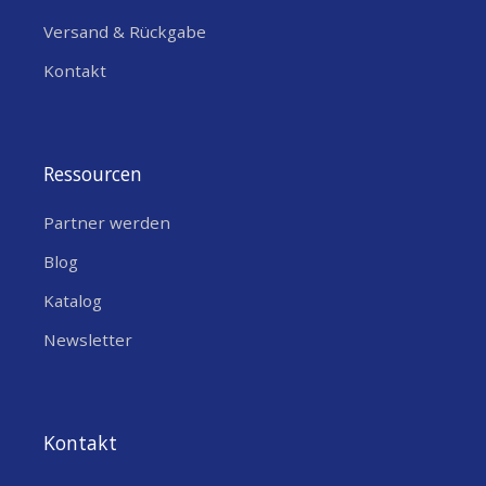
IP69K & IK10 Schutz
– Extrem wasser-,
Versand & Rückgabe
staub- und vandalismusresistent für
Kontakt
Indoor- und Outdoor-Einsatz.
Flammhemmende Materialien
–
Halogenfrei, EN45545-2 und UN ECE
Ressourcen
R118 konform – sicher für Fahrzeuge
und öffentliche Einrichtungen.
Partner werden
5 m hochwertige Kabel
– Mit Reverse
Blog
Polarity SMA Steckern für direkte
Katalog
Verbindung zu Routern und Gateways.
Newsletter
Anwendungsszenarien der
LPM2-24-72-5RPSP
Kontakt
Fahrzeug- und Flottenmanagement
–