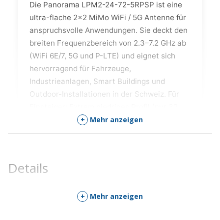
Die Panorama LPM2-24-72-5RPSP ist eine
ultra-flache 2×2 MiMo WiFi / 5G Antenne für
anspruchsvolle Anwendungen. Sie deckt den
breiten Frequenzbereich von 2.3–7.2 GHz ab
(WiFi 6E/7, 5G und P-LTE) und eignet sich
hervorragend für Fahrzeuge,
Industrieanlagen, Smart Buildings und
Outdoor-Installationen in der Schweiz. Für
Einsteiger: Extrem niedriges Profil (nur 32
+
Mehr anzeigen
mm Höhe), IP69K / IK10 geschützt und
einfach auf leitfähigen oder nicht-leitfähigen
Oberflächen zu montieren. Technikprofis
schätzen die hohe Effizienz, optimierte
Details
Isolation, flammhemmende Materialien und
die robuste Bauweise für grosse Rollouts in
+
Mehr anzeigen
anspruchsvollen Umgebungen.