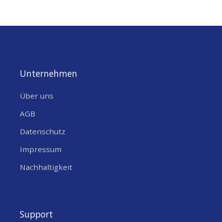
Hauptvorteile der Panorama
LPM2-24-72-5RPSP MiMo
Antenne
Ultra-flaches Design
– Nur 32 mm
Unternehmen
Höhe bei 123 mm Durchmesser – ideal
für Fahrzeugdächer, Maschinen und
Über uns
platzsparende Installationen.
AGB
Breiter Frequenzbereich
– 2300–7200
Datenschutz
MHz für WiFi 6E/7, 5G und aktuelle
Wireless-Anwendungen.
Impressum
Nachhaltigkeit
2×2 MiMo Technologie
– Optimierte
Isolation und niedriger
Korrelationskoeffizient für höchste
Datenraten.
Support