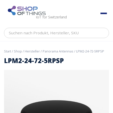
Skip
to
ShopOfThings
content
IoT for Switzerland
Suchen
nach
Produkt,
Hersteller,
Start
/
Shop
/
Hersteller
/
Panorama Antennas
/ LPM2-24-72-5RPSP
SKU
LPM2-24-72-5RPSP