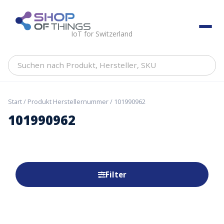
Skip
to
ShopOfThings
content
IoT for Switzerland
Suchen
nach
Produkt,
Hersteller,
Start
/ Produkt Herstellernummer / 101990962
SKU
101990962
Filter