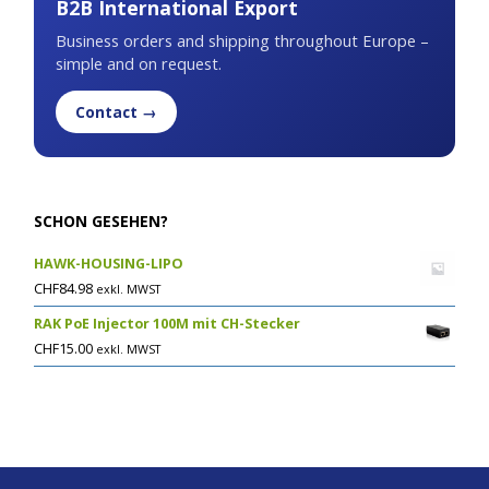
B2B International Export
Business orders and shipping throughout Europe –
simple and on request.
Contact →
SCHON GESEHEN?
HAWK-HOUSING-LIPO
CHF
84.98
exkl. MWST
RAK PoE Injector 100M mit CH-Stecker
CHF
15.00
exkl. MWST