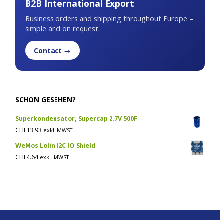
B2B International Export
Business orders and shipping throughout Europe –
simple and on request.
Contact →
SCHON GESEHEN?
Superkondensator, Supercap 2.7V 500F
CHF
13.93
exkl. MWST
WeMos Lolin I2C IO Shield
CHF
4.64
exkl. MWST