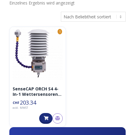
Einzelnes Ergebnis wird angezeigt
1
SenseCAP ORCH S4 4-
In-1 Wettersensoren
(A1A),
203.34
CHF
Lufttemperatur/Luftf
exkl. MWST
euchtigkeit/Luftdruck
/Licht