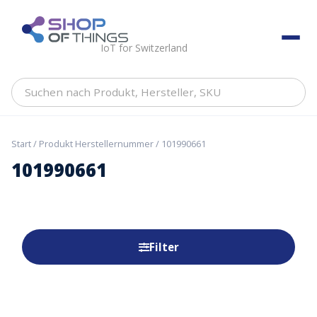
Skip
to
ShopOfThings
content
IoT for Switzerland
Suchen
nach
Produkt,
Hersteller,
Start
/ Produkt Herstellernummer / 101990661
SKU
101990661
Filter