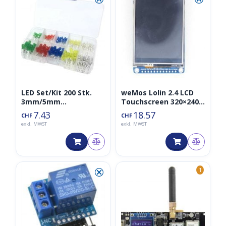
LED Set/Kit 200 Stk.
weMos Lolin 2.4 LCD
3mm/5mm
Touchscreen 320×240
Rot/Grün/Gelb/Blau/W
ILI9341
7.43
18.57
CHF
CHF
eiss
exkl. MWST
exkl. MWST
⮿
1