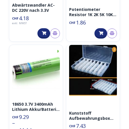
Abwärtswandler AC-
Potentiometer
DC 220V nach 3.3V
Resistor 1K 2K 5K 10K
4.18
CHF
20K 50K 100K 500K Ohm
1.86
CHF
exkl. MWST
3 Pin Linear Taper
◑
3
18650 3.7V 3400mAh
Lithium Akku/Batterie
Kunststoff
NCR18650B
9.29
CHF
Aufbewahrungsbox
Protected/mit
–
für Elektronikteile
Schutzelektronik
7.43
CHF