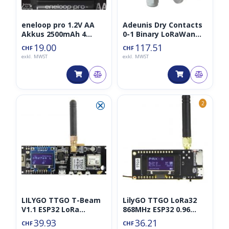
eneloop pro 1.2V AA
Adeunis Dry Contacts
Akkus 2500mAh 4
0-1 Binary LoRaWan
Stück
Sensor/Aktor 868MHz
19.00
117.51
CHF
CHF
(discontinued)
exkl. MWST
exkl. MWST
⮿
2
LILYGO TTGO T-Beam
LilyGO TTGO LoRa32
V1.1 ESP32 LoRa
868MHz ESP32 0.96
868Mhz GPS 18650
OLED V2.1_1.6
39.93
36.21
CHF
CHF
Board
Paxcounter