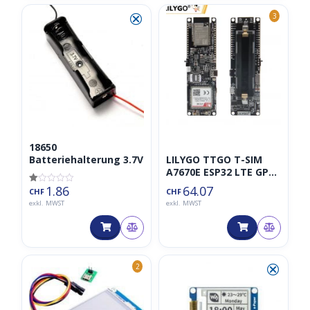
⮿
3
18650
LILYGO TTGO T-SIM
Batteriehalterung 3.7V
A7670E ESP32 LTE GPS
Dev Board
1.86
64.07
Bewertet
CHF
CHF
mit
exkl. MWST
exkl. MWST
1.00
von
5
⮿
2