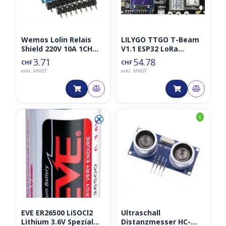
Wemos Lolin Relais
LILYGO TTGO T-Beam
Shield 220V 10A 1CH
V1.1 ESP32 LoRa
für ESP (Relay)
868Mhz Meshtastic
3.71
54.78
CHF
CHF
868MHz
exkl. MWST
exkl. MWST
⮿
6
EVE ER26500 LiSOCl2
Ultraschall
Lithium 3.6V Spezial
Distanzmesser HC-