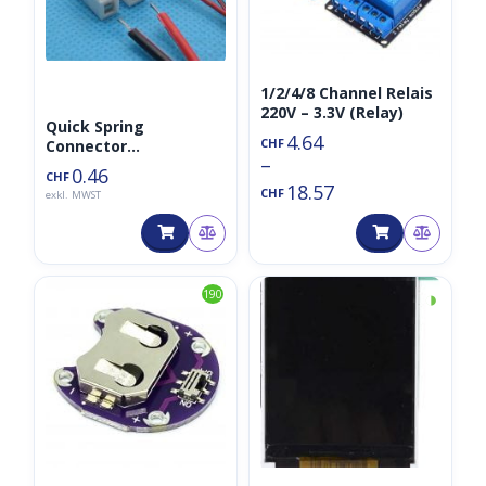
1/2/4/8 Channel Relais
220V – 3.3V (Relay)
Quick Spring
4.64
CHF
Connector
–
Drahtverbinder 2P
0.46
CHF
Verbindungsklemme
18.57
CHF
exkl. MWST
◑
190