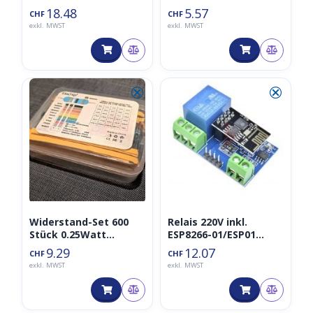
Batterie (C Size
SR04 inkl. Halterung
18.48
5.57
CHF
CHF
Bobbin, 8500mAh)
exkl. MWST
exkl. MWST
⮿
⮿
Widerstand-Set 600
Relais 220V inkl.
Stück 0.25Watt
ESP8266-01/ESP01
Metallfilm Boxed
(relay)
9.29
12.07
CHF
CHF
exkl. MWST
exkl. MWST