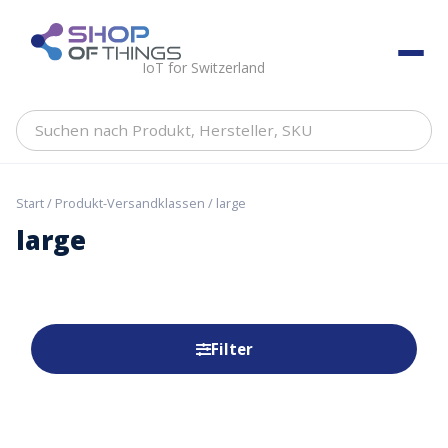
Skip
to
ShopOfThings
content
IoT for Switzerland
Suchen
nach
Produkt,
Hersteller,
Start
/ Produkt-Versandklassen / large
SKU
large
Filter