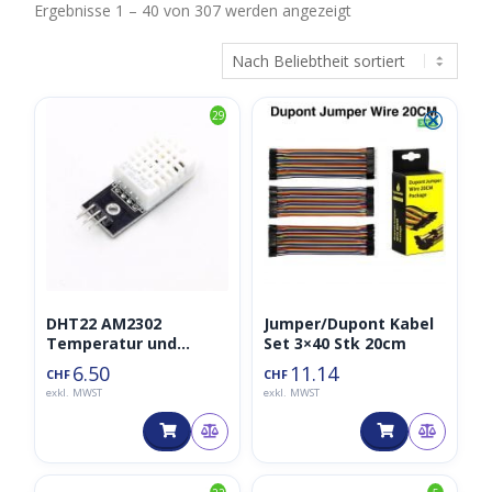
Nach
Ergebnisse 1 – 40 von 307 werden angezeigt
Beliebtheit
sortiert
⮿
29
DHT22 AM2302
Jumper/Dupont Kabel
Temperatur und
Set 3×40 Stk 20cm
Luftfeuchtigkeit
6.50
11.14
CHF
CHF
Sensor
exkl. MWST
exkl. MWST