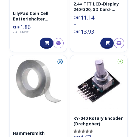
2.4» TFT LCD-Display
240×320, SD Card-
LilyPad Coin Cell
Reader (opt. Touch)
11.14
CHF
Batteriehalter
–
Knopfzelle CR2032
1.86
CHF
13.93
CHF
exkl. MWST
⮿
⦿
KY-040 Rotary Encoder
(Drehgeber)
Hammersmith
Bewertet mit