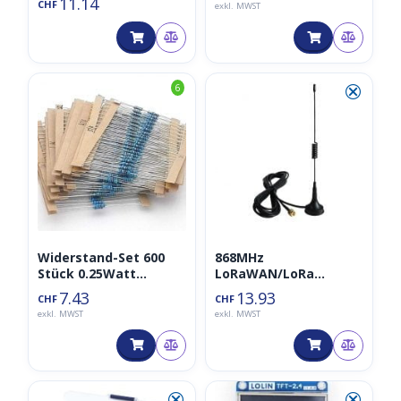
11.14
CHF
exkl. MWST
⮿
6
Widerstand-Set 600
868MHz
Stück 0.25Watt
LoRaWAN/LoRa
Metallfilm
Antenne mit 3m
7.43
13.93
CHF
CHF
Verlängerungskabel
exkl. MWST
exkl. MWST
5dbi SMA Male,
915MHz GSM
⮿
⮿