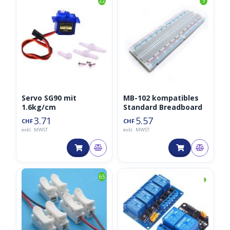
22
5
Servo SG90 mit
MB-102 kompatibles
1.6kg/cm
Standard Breadboard
3.71
5.57
CHF
CHF
exkl. MWST
exkl. MWST
◑
65