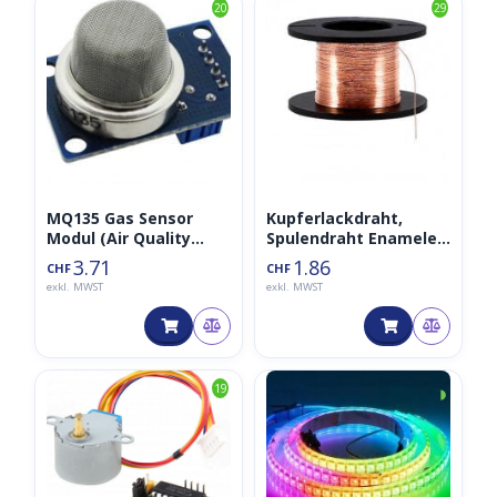
20
29
MQ135 Gas Sensor
Kupferlackdraht,
Modul (Air Quality
Spulendraht Enameled
Sensor/Luftsensor,
0.1mm 15m
3.71
1.86
CHF
CHF
MQ-135)
exkl. MWST
exkl. MWST
◑
19