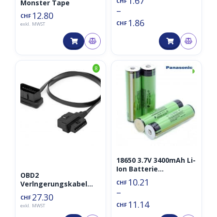
1.67
CHF
Monster Tape
5.00
–
von 5
12.80
CHF
1.86
CHF
exkl. MWST
◑
8
18650 3.7V 3400mAh Li-
Ion Batterie
OBD2
NCR18650B
10.21
CHF
Verlngerungskabel
Protected/mit
–
Splitter 1x Male to 2x
Schutzelektronik
27.30
CHF
Female 60cm
11.14
CHF
exkl. MWST