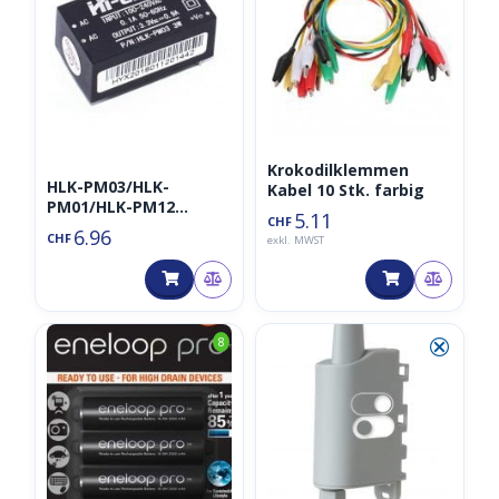
Krokodilklemmen
HLK-PM03/HLK-
Kabel 10 Stk. farbig
PM01/HLK-PM12
5.11
CHF
Spannungswandler
6.96
CHF
exkl. MWST
StepDown 220V nach
3.3V/5V/12V
⮿
8