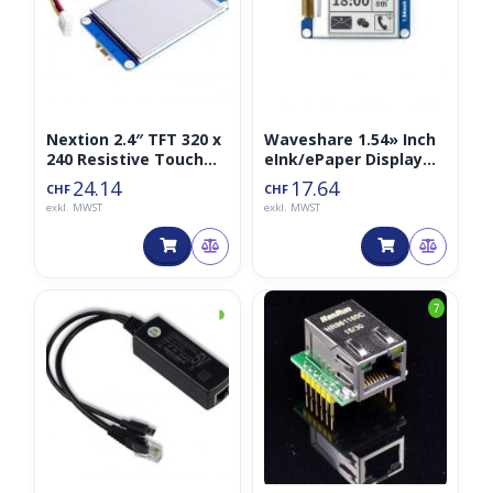
Nextion 2.4″ TFT 320 x
Waveshare 1.54» Inch
240 Resistive Touch
eInk/ePaper Display
IoT Screen USART
200×200, schwarz-
24.14
17.64
CHF
CHF
UART HMI Serial LCD
weiss, Partial Refresh
exkl. MWST
exkl. MWST
Module Display
◑
7