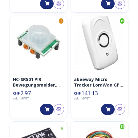
2
19
HC-SR501 PIR
abeeway Micro
Bewegungsmelder,
Tracker LoraWan GPS
Bewegungssensor
Tracker V3
2.97
141.13
CHF
CHF
exkl. MWST
exkl. MWST
◑
13