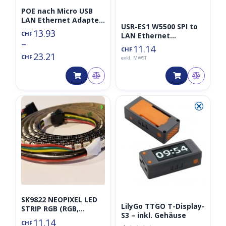
POE nach Micro USB
LAN Ethernet Adapter
USR-ES1 W5500 SPI to
(100MBit oder Gigabit)
13.93
CHF
LAN Ethernet
–
Converter TCPIP RJ45
11.14
CHF
HR961160C
23.21
CHF
exkl. MWST
◑
⮿
SK9822 NEOPIXEL LED
LilyGo TTGO T-Display-
STRIP RGB (RGB,
S3 – inkl. Gehäuse
30/M,60/M, 144/M, 5V,
11.14
CHF