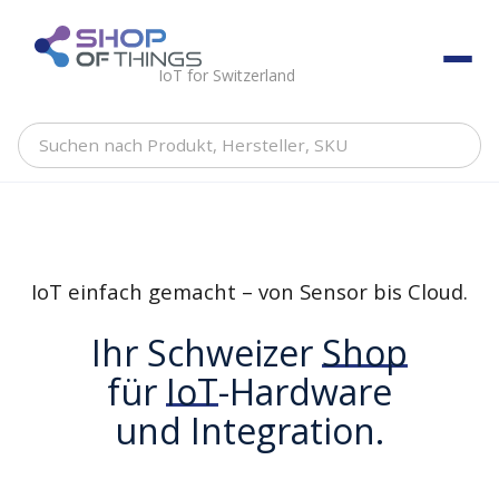
Skip
to
ShopOfThings
content
IoT for Switzerland
Suchen
nach
Produkt,
Hersteller,
SKU
IoT einfach gemacht – von Sensor bis Cloud.
Ihr Schweizer
Shop
für
IoT
-Hardware
und Integration.