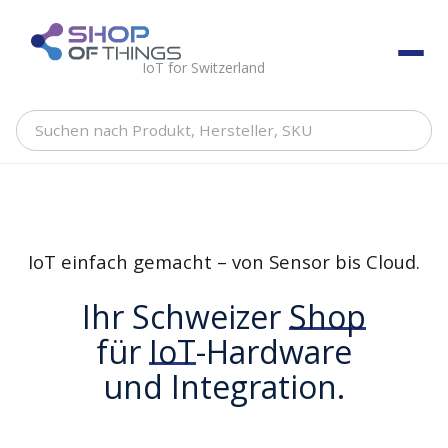
Skip
to
ShopOfThings
content
IoT for Switzerland
Suchen
nach
Produkt,
Hersteller,
SKU
IoT einfach gemacht – von Sensor bis Cloud.
Ihr Schweizer
Shop
für
IoT
-Hardware
und Integration.