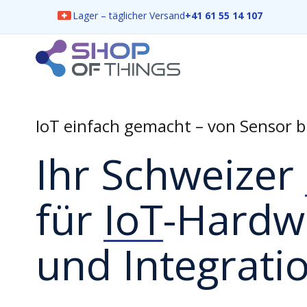
Lager – täglicher Versand
+41 61 55 14 107
Skip
to
content
ShopOfThings
IoT einfach gemacht – von Sensor b
Ihr Schweizer
für
IoT
-Hardw
und Integratio