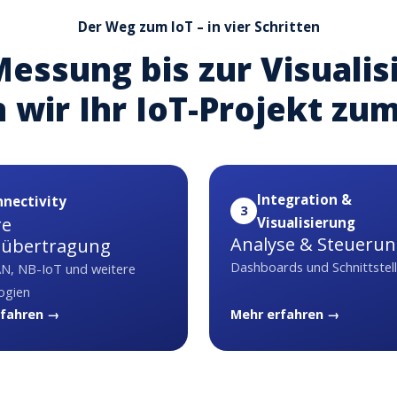
Der Weg zum IoT – in vier Schritten
essung bis zur Visualis
 wir Ihr IoT-Projekt zum
Integration &
nectivity
3
re
Visualisierung
Analyse & Steueru
nübertragung
Dashboards und Schnittstel
, NB-IoT und weitere
ogien
rfahren →
Mehr erfahren →