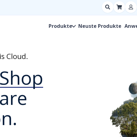
Suchen
nach
Produkt,
Produkte
Neuste Produkte
Anw
Hersteller,
SKU
is Cloud.
Shop
are
n.