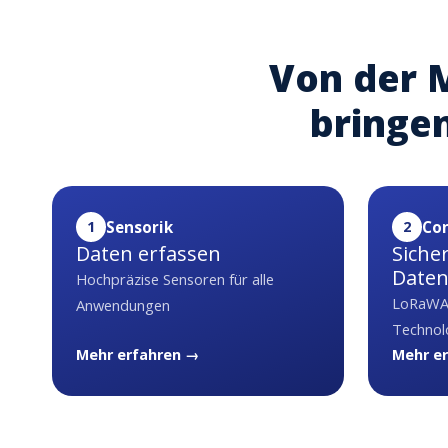
Von der M
bringen
1
Sensorik
2
Con
Daten erfassen
Siche
Date
Hochpräzise Sensoren für alle
LoRaWAN
Anwendungen
Technol
Mehr erfahren →
Mehr e