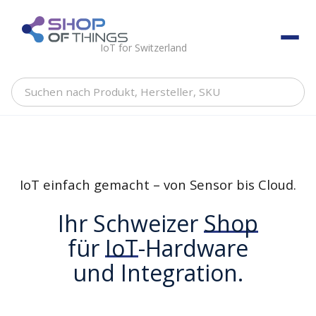
Skip
to
ShopOfThings
content
IoT for Switzerland
Suchen
nach
Produkt,
Hersteller,
SKU
IoT einfach gemacht – von Sensor bis Cloud.
Ihr Schweizer
Shop
für
IoT
-Hardware
und Integration.