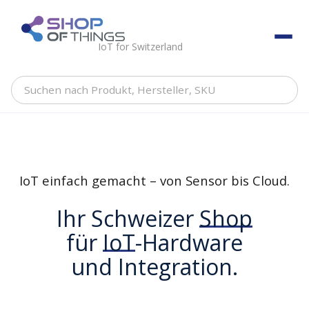
Skip
to
ShopOfThings
content
IoT for Switzerland
Suchen
nach
Produkt,
Hersteller,
SKU
IoT einfach gemacht – von Sensor bis Cloud.
Ihr Schweizer
Shop
für
IoT
-Hardware
und Integration.