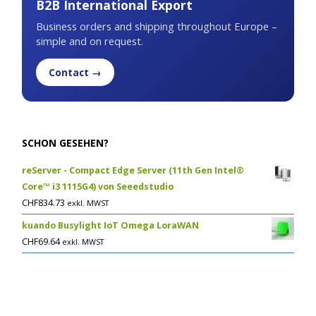
B2B International Export
Business orders and shipping throughout Europe –
simple and on request.
Contact →
SCHON GESEHEN?
reServer - Compact Edge Server (11th Gen Intel®
Core™ i3 1115G4) von Seeedstudio
CHF
834.73
exkl. MWST
kuando Busylight IoT Omega LoraWAN
CHF
69.64
exkl. MWST