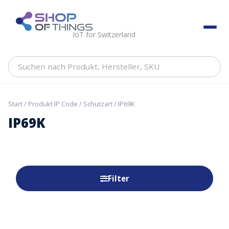
Skip
to
ShopOfThings
content
IoT for Switzerland
Suchen
nach
Produkt,
Hersteller,
Start
/ Produkt IP Code / Schutzart / IP69K
SKU
IP69K
Filter