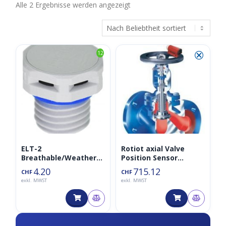
Nach
Alle 2 Ergebnisse werden angezeigt
Beliebtheit
sortiert
⮿
12
ELT-2
Rotiot axial Valve
Breathable/Weatherpr
Position Sensor
oof Membrane
LoraWAN
4.20
715.12
CHF
CHF
exkl. MWST
exkl. MWST