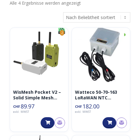
Nach
Alle 4 Ergebnisse werden angezeigt
Beliebtheit
sortiert
◑
2
WisMesh Pocket V2 –
Watteco 50-70-163
Solid Simple Mesh
LoRaWAN NTC
Device!
Temperatursensor mit
89.97
182.00
CHF
CHF
2 externen
exkl. MWST
exkl. MWST
Temperatursonden
2x2m Kabel