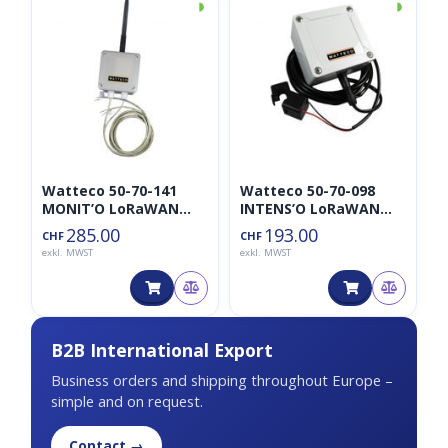
◑
◑
Watteco 50-70-141
Watteco 50-70-098
MONIT’O LoRaWAN
INTENS’O LoRaWAN
Batteriefernüberwach
Stromsensor mit
285.00
193.00
CHF
CHF
ung 0-70V 0-100mV
Amperemeter
exkl. MWST
exkl. MWST
B2B International Export
Business orders and shipping throughout Europe –
simple and on request.
Contact →