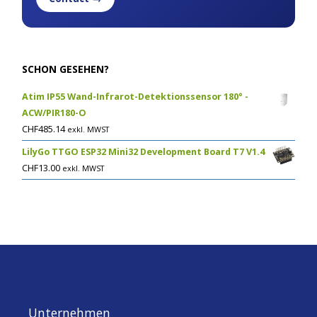
SCHON GESEHEN?
Atim IP55 Wand-Infrarot-Detektionssensor 180° -
ACW/PIR180-O
CHF
485.14
exkl. MWST
LilyGo TTGO ESP32 Mini32 Development Board T7 V1.4
CHF
13.00
exkl. MWST
Unternehmen