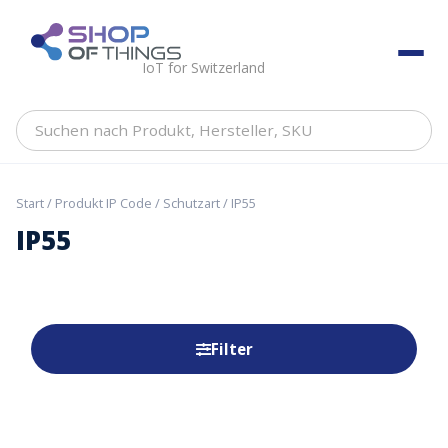
Skip
to
ShopOfThings
content
IoT for Switzerland
Suchen
nach
Produkt,
Hersteller,
Start
/ Produkt IP Code / Schutzart / IP55
SKU
IP55
Filter