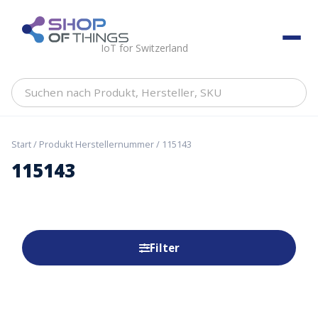
Skip
to
ShopOfThings
content
IoT for Switzerland
Suchen
nach
Produkt,
Hersteller,
Start
/ Produkt Herstellernummer / 115143
SKU
115143
Filter