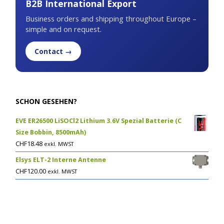
B2B International Export
Business orders and shipping throughout Europe –
simple and on request.
Contact →
SCHON GESEHEN?
EVE ER26500 LiSOCl2 Lithium 3.6V Spezial Batterie (C
Size Bobbin, 8500mAh)
CHF
18.48
exkl. MWST
Elsys ELT-2 Interne Antenne
CHF
120.00
exkl. MWST