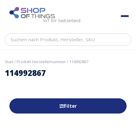
Skip
to
ShopOfThings
content
IoT for Switzerland
Suchen
nach
Produkt,
Hersteller,
Start
/ Produkt Herstellernummer / 114992867
SKU
114992867
Filter