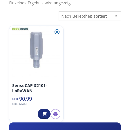
Einzelnes Ergebnis wird angezeigt
⮿
SenseCAP S2101-
LoRaWAN
Lufttemperatur- und
90.99
CHF
Luftfeuchtigkeitssens
exkl. MWST
or