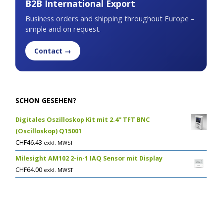
B2B International Export
Business orders and shipping throughout Europe –
simple and on request.
Contact →
SCHON GESEHEN?
Digitales Oszilloskop Kit mit 2.4'' TFT BNC
(Oscilloskop) Q15001
CHF
46.43
exkl. MWST
Milesight AM102 2-in-1 IAQ Sensor mit Display
CHF
64.00
exkl. MWST