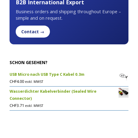
B2B International Export
Business orders and shipping throughout Europe –
simple and on request.
Contact →
SCHON GESEHEN?
USB Micro nach USB Type C Kabel 0.3m
CHF
4.00
exkl. MWST
Wasserdichter Kabelverbinder (Sealed Wire
Connector)
CHF
3.71
exkl. MWST