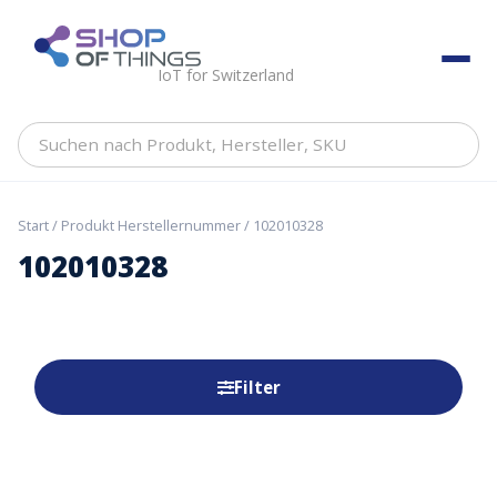
Skip
to
ShopOfThings
content
IoT for Switzerland
Suchen
nach
Produkt,
Hersteller,
Start
/ Produkt Herstellernummer / 102010328
SKU
102010328
Filter