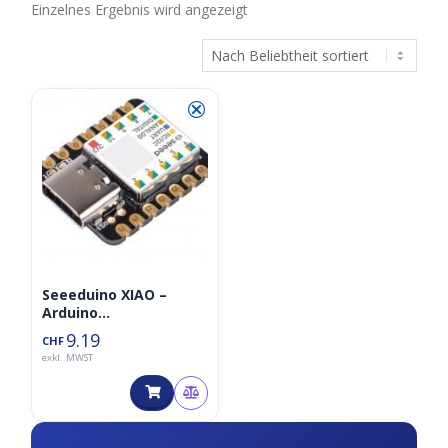
Einzelnes Ergebnis wird angezeigt
⮿
Seeeduino XIAO –
Arduino
Mikrocontroller –
9.19
CHF
SAMD21 Cortex M0+
exkl. MWST