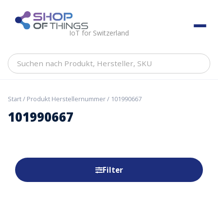
Skip
to
ShopOfThings
content
IoT for Switzerland
Suchen
nach
Produkt,
Hersteller,
Start
/ Produkt Herstellernummer / 101990667
SKU
101990667
Filter