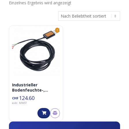
Einzelnes Ergebnis wird angezeigt
1
Industrieller
Bodenfeuchte-,
Temperatur- und EC-
124.60
CHF
Sensor MODBUS-RTU
exkl. MWST
RS485 (S-Soil MTEC-
02A)