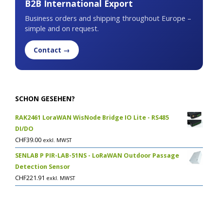
B2B International Export
Business orders and shipping throughout Europe –
simple and on request.
Contact →
SCHON GESEHEN?
RAK2461 LoraWAN WisNode Bridge IO Lite - RS485
DI/DO
CHF
39.00
exkl. MWST
SENLAB P PIR-LAB-51NS - LoRaWAN Outdoor Passage
Detection Sensor
CHF
221.91
exkl. MWST