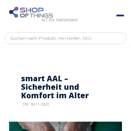
Skip
to
ShopOfThings
content
IoT for Switzerland
Suchen
nach
Produkt,
Hersteller,
SKU
smart AAL –
Sicherheit und
Komfort im Alter
ON:
06.11.2020