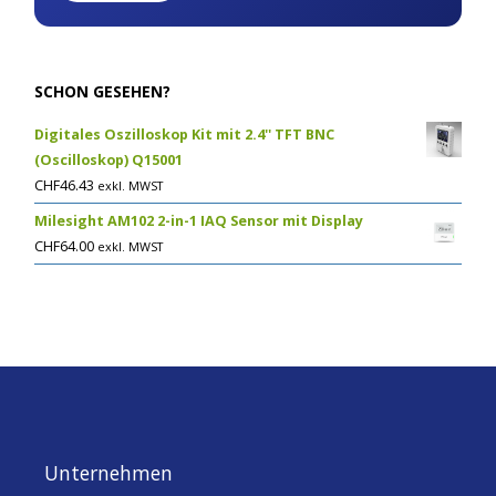
SCHON GESEHEN?
Digitales Oszilloskop Kit mit 2.4'' TFT BNC
(Oscilloskop) Q15001
CHF
46.43
exkl. MWST
Milesight AM102 2-in-1 IAQ Sensor mit Display
CHF
64.00
exkl. MWST
Unternehmen