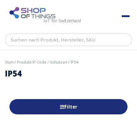
Skip
to
ShopOfThings
content
IoT for Switzerland
Suchen
nach
Produkt,
Hersteller,
Start
/ Produkt IP Code / Schutzart / IP54
SKU
IP54
Filter