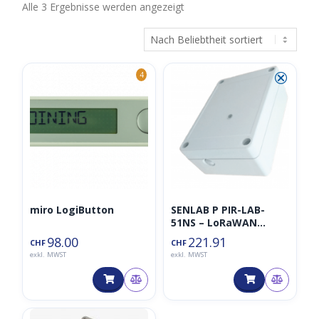
Nach
Alle 3 Ergebnisse werden angezeigt
Beliebtheit
sortiert
⮿
4
miro LogiButton
SENLAB P PIR-LAB-
51NS – LoRaWAN
Outdoor Passage
98.00
221.91
CHF
CHF
Detection Sensor
exkl. MWST
exkl. MWST