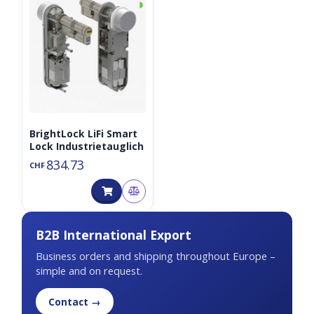
◑
BrightLock LiFi Smart
Lock Industrietauglich
834.73
CHF
B2B International Export
Business orders and shipping throughout Europe –
simple and on request.
Contact →