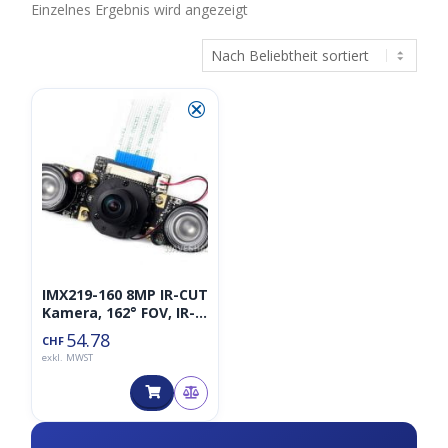
Einzelnes Ergebnis wird angezeigt
⮿
IMX219-160 8MP IR-CUT
Kamera, 162° FOV, IR-
CUT Infrarot, geeignet
54.78
CHF
für Jetson Nano /
exkl. MWST
Compute Module