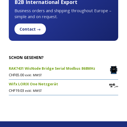
B2B International Export
Business orders and shipping throughout Europe –
simple and on request.
Contact →
SCHON GESEHEN?
RAK7431 WisNode Bridge Serial Modbus 868MHz
CHF
65.00
exkl. MWST
Wifx LORIX One Netzgerät
CHF
19.03
exkl. MWST