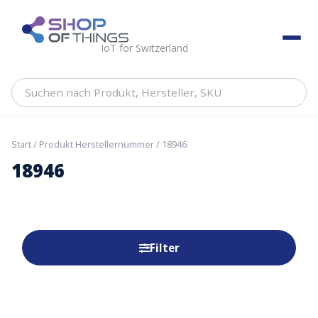
Skip
to
ShopOfThings
content
IoT for Switzerland
Suchen
nach
Produkt,
Hersteller,
Start
/ Produkt Herstellernummer / 18946
SKU
18946
Filter