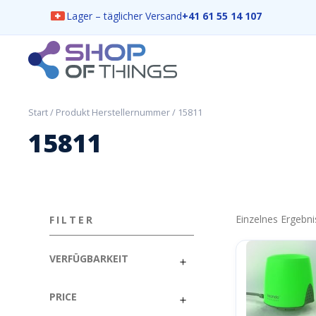
Lager – täglicher Versand
+41 61 55 14 107
Skip
to
content
ShopOfThings
Start
/ Produkt Herstellernummer / 15811
15811
Einzelnes Ergebni
FILTER
VERFÜGBARKEIT
PRICE