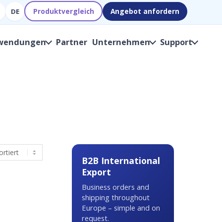
Produktvergleich
Angebot anfordern
DE
wendungen
Partner
Unternehmen
Support
B2B International
Export
Business orders and
shipping throughout
Europe – simple and on
request.