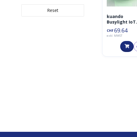
Reset
kuando
Busylight IoT
Omega
69.64
CHF
LoraWAN
exkl. MWST