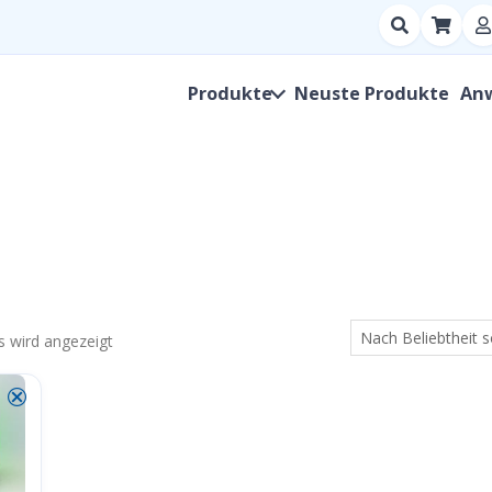
Suchen
nach
Produkt,
Produkte
Neuste Produkte
An
Hersteller,
SKU
s wird angezeigt
⮿