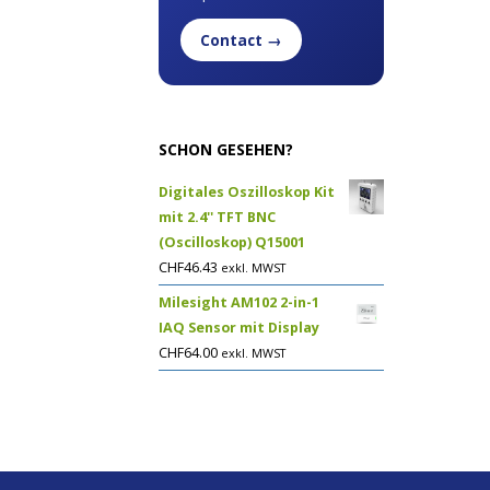
Contact →
SCHON GESEHEN?
Digitales Oszilloskop Kit
mit 2.4'' TFT BNC
(Oscilloskop) Q15001
CHF
46.43
exkl. MWST
Milesight AM102 2-in-1
IAQ Sensor mit Display
CHF
64.00
exkl. MWST