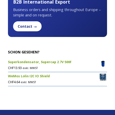
B2B International Export
Business orders and shipping throughout Europe –
simple and on request.
Contact →
SCHON GESEHEN?
Superkondensator, Supercap 2.7V 500F
CHF
13.93
exkl. MWST
WeMos Lolin I2C IO Shield
CHF
4.64
exkl. MWST