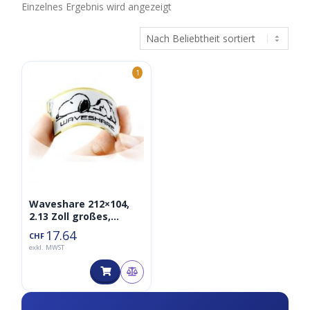
Einzelnes Ergebnis wird angezeigt
1
Waveshare 212×104,
2.13 Zoll großes,
flexibles E-Ink-
17.64
CHF
Rohdisplay
exkl. MWST