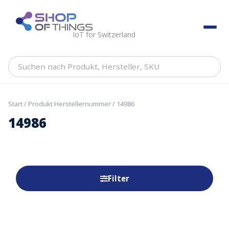
Skip
to
ShopOfThings
content
IoT for Switzerland
Suchen
nach
Produkt,
Hersteller,
Start
/ Produkt Herstellernummer / 14986
SKU
14986
Filter