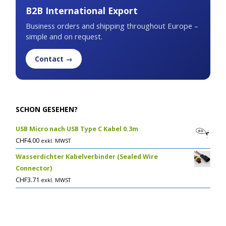
B2B International Export
Business orders and shipping throughout Europe –
simple and on request.
Contact →
SCHON GESEHEN?
USB Micro nach USB Type C Kabel 0.3m
CHF
4.00
exkl. MWST
Wasserdichter Kabelverbinder (Sealed Wire
Connector)
CHF
3.71
exkl. MWST