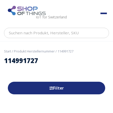
Skip
to
ShopOfThings
content
IoT for Switzerland
Suchen
nach
Produkt,
Hersteller,
Start
/ Produkt Herstellernummer / 114991727
SKU
114991727
Filter