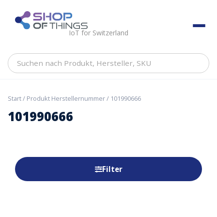
Skip
to
ShopOfThings
content
IoT for Switzerland
Suchen
nach
Produkt,
Hersteller,
Start
/ Produkt Herstellernummer / 101990666
SKU
101990666
Filter