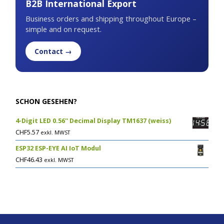
B2B International Export
Business orders and shipping throughout Europe –
simple and on request.
Contact →
SCHON GESEHEN?
4-Digit LED 0.56'' Decimal Display TM1637 (weiss)
CHF
5.57
exkl. MWST
ESP32 ESP-EYE AI IoT Modul
CHF
46.43
exkl. MWST