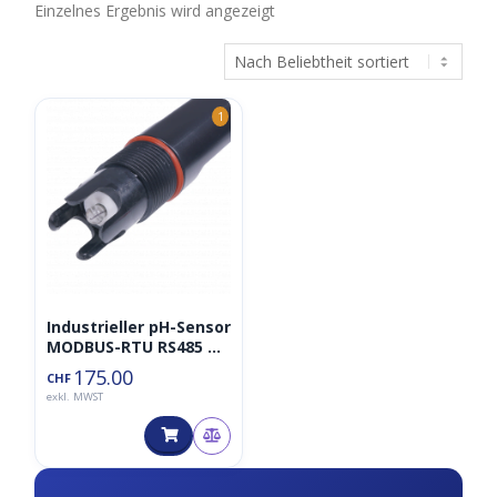
Einzelnes Ergebnis wird angezeigt
1
Industrieller pH-Sensor
MODBUS-RTU RS485 &
0~2V Analogspannung
175.00
CHF
(S-pH-01A) V2.0
exkl. MWST