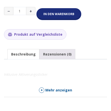
WS101
−
+
Version
IN DEN WARENKORB
e-
mergency
Menge
Produkt auf Vergleichsliste
Beschreibung
Rezensionen (0)
Inklusive Aktiverungssticker
+
Mehr anzeigen