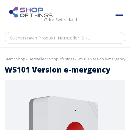
Skip
to
ShopOfThings
content
IoT for Switzerland
Suchen
nach
Produkt,
Hersteller,
Start
/
Shop
/
Hersteller
/
ShopOfThings
/ WS101 Version e-mergency
SKU
WS101 Version e-mergency