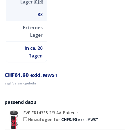
Lager 🇨🇭
83
Externes
Lager
in ca. 20
Tagen
CHF
61.60
exkl. MWST
zzgl. Versandgebühr
passend dazu
EVE ER14335 2/3 AA Batterie
Hinzufügen für
CHF
3.90
exkl. MWST