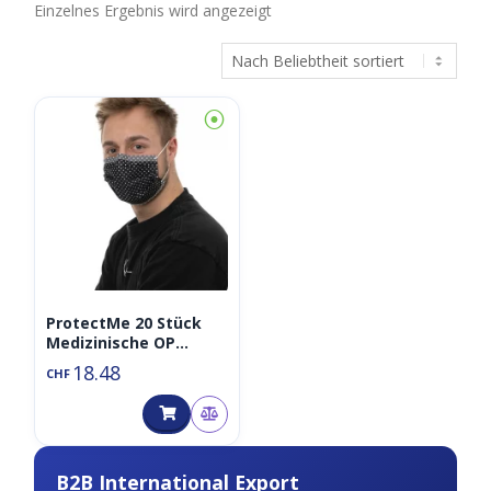
Einzelnes Ergebnis wird angezeigt
⦿
ProtectMe 20 Stück
Medizinische OP
Einweg
18.48
CHF
Mundschutzmaske
(mit
Muster/Bild/Grafik,
Typ 2/II, EN14683)
B2B International Export