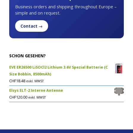
Business orders and shipping throughout Europe –
simple and on request.
Contact →
SCHON GESEHEN?
EVE ER26500 LiSOCl2 Lithium 3.6V Spezial Batterie (C
Size Bobbin, 8500mAh)
CHF
18.48
exkl. MWST
Elsys ELT-2 Interne Antenne
CHF
120.00
exkl. MWST