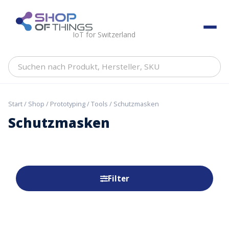
Skip
to
ShopOfThings
content
IoT for Switzerland
Suchen
nach
Produkt,
Hersteller,
Start
/
Shop
/
Prototyping
/
Tools
/ Schutzmasken
SKU
Schutzmasken
Filter