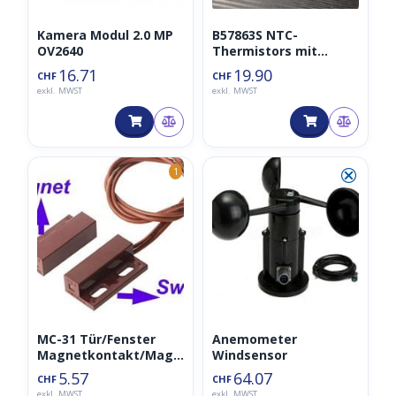
Kamera Modul 2.0 MP
B57863S NTC-
OV2640
Thermistors mit
Terminal Ring 2m
16.71
19.90
CHF
CHF
exkl. MWST
exkl. MWST
⮿
1
MC-31 Tür/Fenster
Anemometer
Magnetkontakt/Magn
Windsensor
etschalter/Türkontakt
5.57
64.07
CHF
CHF
schalter braun
exkl. MWST
exkl. MWST