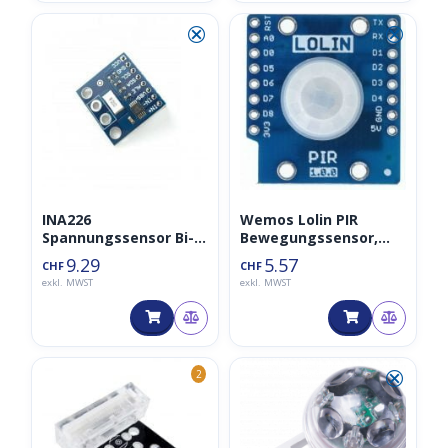
⮿
⮿
INA226
Wemos Lolin PIR
Spannungssensor Bi-
Bewegungssensor,
Directional I2C
Bewegungsmelder
9.29
5.57
CHF
CHF
Monitoring Modul
V1.0.0
exkl. MWST
exkl. MWST
⮿
2