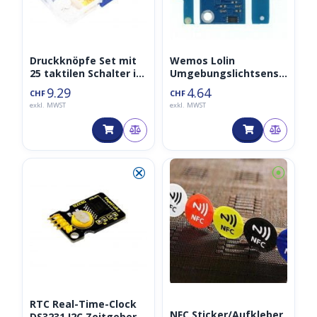
Druckknöpfe Set mit
Wemos Lolin
25 taktilen Schalter in
Umgebungslichtsenso
vier Farben
r (Ambient Light)
9.29
4.64
CHF
CHF
V1.0.0 BH1750FVI
exkl. MWST
exkl. MWST
⮿
⦿
RTC Real-Time-Clock
NFC Sticker/Aufkleber
DS3231 I2C Zeitgeber