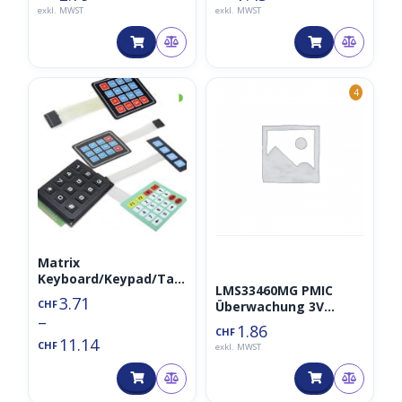
exkl. MWST
exkl. MWST
◑
4
Matrix
Keyboard/Keypad/Tas
LMS33460MG PMIC
tatur PIC AVR Zahlen
3.71
CHF
Überwachung 3V
und Buchstaben A-D
–
(Undervoltage
(3×4 4×4, 4×5, flexibel)
1.86
CHF
Detector)
11.14
CHF
exkl. MWST