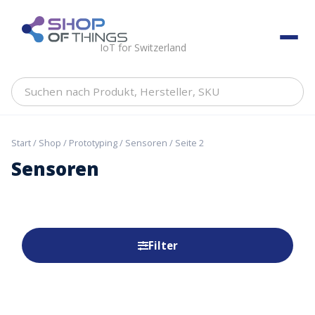
Skip
to
ShopOfThings
content
IoT for Switzerland
Suchen
nach
Produkt,
Hersteller,
Start
/
Shop
/
Prototyping
/
Sensoren
/ Seite 2
SKU
Sensoren
Filter