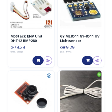
M5Stack ENV Unit
GY ML8511 GY-8511 UV
DHT12 BMP280
Lichtsensor
9.29
9.29
CHF
CHF
exkl. MWST
exkl. MWST
⮿
18