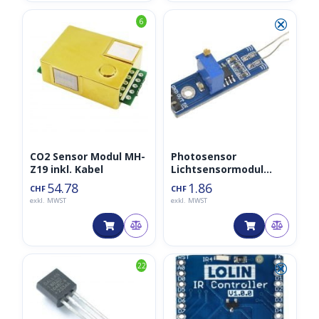
⮿
6
CO2 Sensor Modul MH-
Photosensor
Z19 inkl. Kabel
Lichtsensormodul
digital mit LM393
54.78
1.86
CHF
CHF
Schaltung
exkl. MWST
exkl. MWST
⮿
22