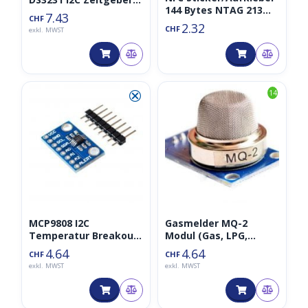
144 Bytes NTAG 213
inkl. Batterie
7.43
CHF
farbig
2.32
CHF
exkl. MWST
⮿
14
MCP9808 I2C
Gasmelder MQ-2
Temperatur Breakout
Modul (Gas, LPG,
Module
Propan, Butan,
4.64
4.64
CHF
CHF
Wasserstoff)
exkl. MWST
exkl. MWST