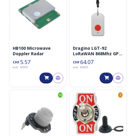
HB100 Microwave
Dragino LGT-92
Doppler Radar
LoRaWAN 868Mhz GPS
Schlüsselanhänger IoT
5.57
64.07
CHF
CHF
Tracker
exkl. MWST
exkl. MWST
10
1