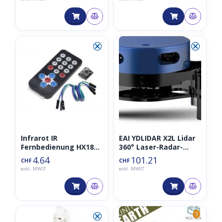
⮿
⮿
Infrarot IR
EAI YDLIDAR X2L Lidar
Fernbedienung HX1838
360° Laser-Radar-
Kit inkl. IR-Empfänger
Scanner
4.64
101.21
CHF
CHF
exkl. MWST
exkl. MWST
⮿
1