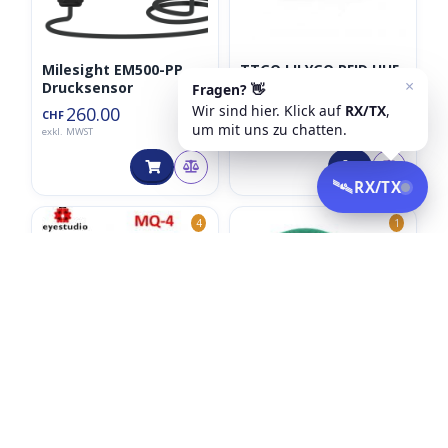
Milesight EM500-PP
TTGO LILYGO RFID UHF
Drucksensor
Radio Frequency
Reader 840 960MHz
260.00
91.92
CHF
CHF
exkl. MWST
exkl. MWST
4
1
MQ-4 Methan CH4
MDS-60 Metall
Sensor (MQ4)
Detektor Modul-Kit