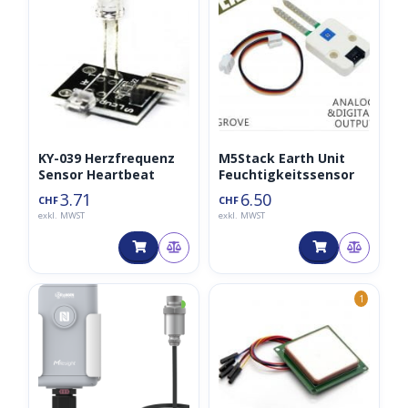
KY-039 Herzfrequenz
M5Stack Earth Unit
Sensor Heartbeat
Feuchtigkeitssensor
3.71
6.50
CHF
CHF
exkl. MWST
exkl. MWST
◑
1