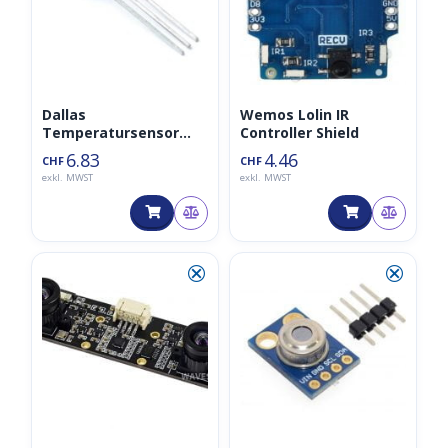
Dallas
Wemos Lolin IR
Temperatursensor
Controller Shield
DS18B20-PAR
6.83
4.46
CHF
CHF
exkl. MWST
exkl. MWST
⮿
⮿