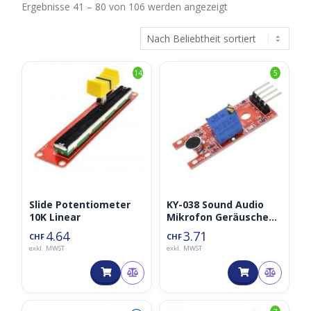
Nach
Ergebnisse 41 – 80 von 106 werden angezeigt
Beliebtheit
sortiert
14
5
Slide Potentiometer
KY-038 Sound Audio
10K Linear
Mikrofon Geräusche
Sensor
4.64
3.71
CHF
CHF
exkl. MWST
exkl. MWST