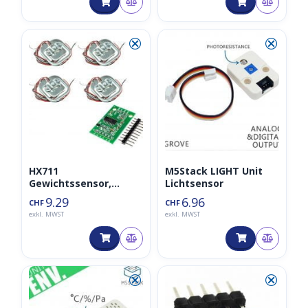
⮿
⮿
HX711
M5Stack LIGHT Unit
Gewichtssensor,
Lichtsensor
Waage 4x50kg
9.29
6.96
CHF
CHF
exkl. MWST
exkl. MWST
⮿
⮿