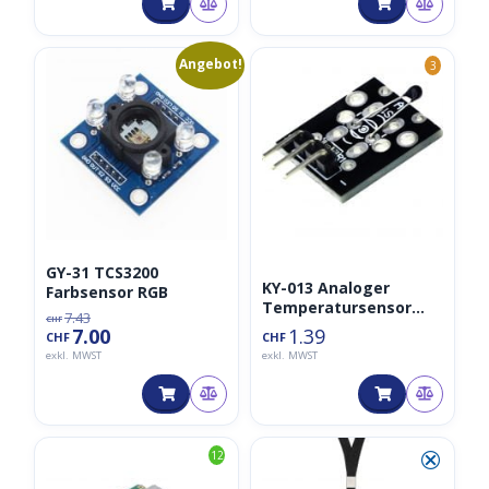
Modul
Ursprünglicher
Aktueller
⮿
Angebot!
3
Preis
Preis
war:
ist:
CHF7.43
CHF7.00.
GY-31 TCS3200
KY-013 Analoger
Farbsensor RGB
Temperatursensor
7.43
CHF
NTC-Thermistor
7.00
1.39
CHF
CHF
exkl. MWST
exkl. MWST
⮿
12