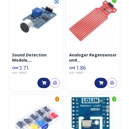
⮿
7
Sound Detection
Analoger Regensensor
Module,
und
Geräuschsensor/Akust
Wasserstandsensor
3.71
1.86
CHF
CHF
iksensor
exkl. MWST
exkl. MWST
3
5