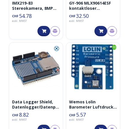
IMX219-83
GY-906 MLX90614ESF
Stereokamera, 8MP
kontaktloser
Binokulares
Temperatur Sensor
54.78
32.50
CHF
CHF
Kameramodul,
(NCIR,
exkl. MWST
exkl. MWST
Tiefensicht
Infrarottemperaturse
nsor, contactless)
⮿
10
Data Logger Shield,
Wemos Lolin
Datenlogger/Datenpro
Barometer Luftdruck
tokollierung
Sensor V1.0.0 HP303B
8.82
5.57
CHF
CHF
exkl. MWST
exkl. MWST