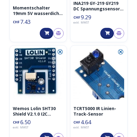
INA219 GY-219 GY219
Momentschalter
DC Spannungssensor
19mm 5V wasserdicht
Bi-directional
9.29
CHF
NO (a. Kippschalter
7.43
CHF
exkl. MWST
Druckschalter
Drucktaster
Druckknopf)
⮿
⮿
Wemos Lolin SHT30
TCRT5000 IR Linien-
Shield V2.1.0 I2C
Track-Sensor
digitaler
6.50
4.64
CHF
CHF
Temperatursensor
exkl. MWST
exkl. MWST
und
Feuchtigkeitssensor