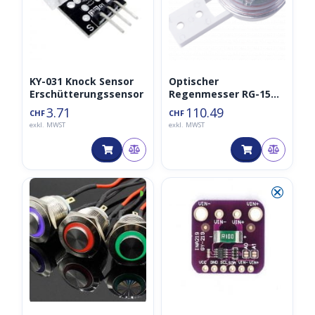
KY-031 Knock Sensor
Optischer
Erschütterungssensor
Regenmesser RG-15
Regensensor in
3.71
110.49
CHF
CHF
Industriequalität
exkl. MWST
exkl. MWST
◑
⮿