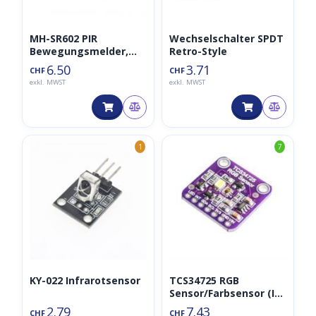
MH-SR602 PIR
Wechselschalter SPDT
Bewegungsmelder,
Retro-Style
Bewegunssensor
6.50
3.71
CHF
CHF
exkl. MWST
exkl. MWST
1
7
KY-022 Infrarotsensor
TCS34725 RGB
Sensor/Farbsensor (IR
Filter, White LED)
2.79
7.43
CHF
CHF