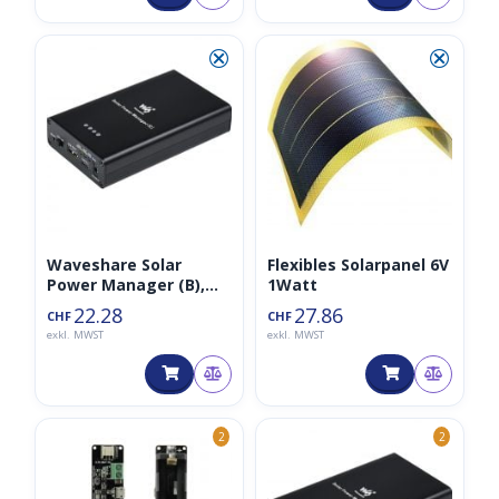
⮿
⮿
Waveshare Solar
Flexibles Solarpanel 6V
Power Manager (B),
1Watt
inkl. 10000mAh Akku
22.28
27.86
CHF
CHF
exkl. MWST
exkl. MWST
2
2