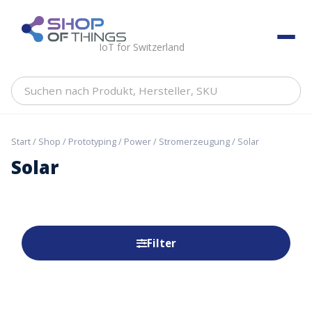
Skip
to
ShopOfThings
content
IoT for Switzerland
Suchen
nach
Produkt,
Hersteller,
Start
/
Shop
/
Prototyping
/
Power
/
Stromerzeugung
/ Solar
SKU
Solar
Filter