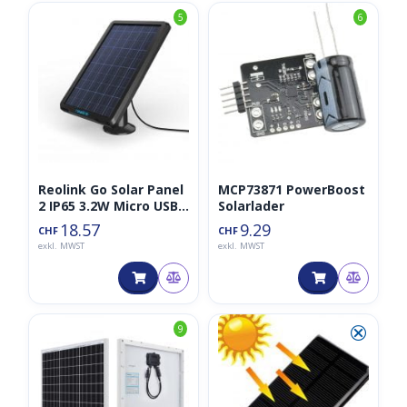
5
6
Reolink Go Solar Panel
MCP73871 PowerBoost
2 IP65 3.2W Micro USB
Solarlader
6V
18.57
9.29
CHF
CHF
exkl. MWST
exkl. MWST
⮿
9