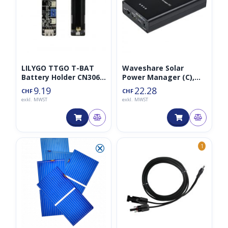
LILYGO TTGO T-BAT
Waveshare Solar
Battery Holder CN3065
Power Manager (C),
Solar Charger
exkl. 3x 18650 Akkus
9.19
22.28
CHF
CHF
exkl. MWST
exkl. MWST
⮿
1