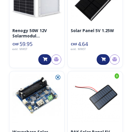
Renogy 50W 12V
Solar Panel 5V 1.25W
Solarmodul
Monokristallin
59.95
4.64
CHF
CHF
exkl. MWST
exkl. MWST
⮿
8
Waveshare Solar
RAK Solar Panel 5V