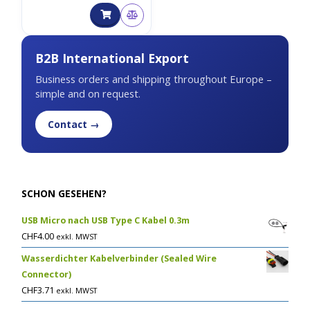
B2B International Export
Business orders and shipping throughout Europe –
simple and on request.
Contact →
SCHON GESEHEN?
USB Micro nach USB Type C Kabel 0.3m
CHF
4.00
exkl. MWST
Wasserdichter Kabelverbinder (Sealed Wire
Connector)
CHF
3.71
exkl. MWST