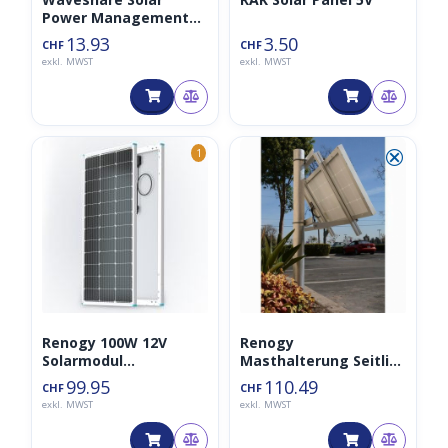
Power Management
Modul, für 6V~24V
13.93
3.50
CHF
CHF
Solarpanel
exkl. MWST
exkl. MWST
⮿
1
Renogy 100W 12V
Renogy
Solarmodul
Masthalterung Seitlich
Monokristallin
für Solarmodul
99.95
110.49
CHF
CHF
exkl. MWST
exkl. MWST