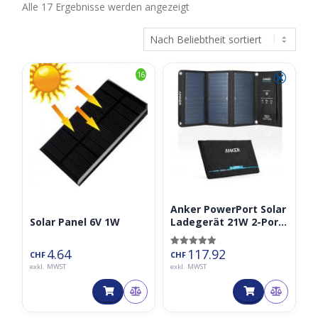
Nach
Alle 17 Ergebnisse werden angezeigt
Beliebtheit
sortiert
⮿
16
Anker PowerPort Solar
Solar Panel 6V 1W
Ladegerät 21W 2-Port,
USB Solarladegerät
4.64
117.92
Bewertet mit
CHF
CHF
5.00
exkl. MWST
exkl. MWST
von 5