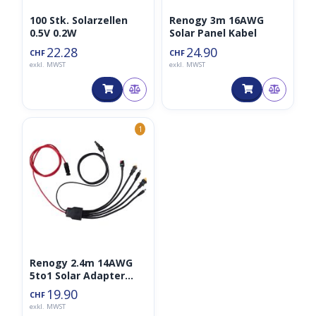
100 Stk. Solarzellen
Renogy 3m 16AWG
0.5V 0.2W
Solar Panel Kabel
22.28
24.90
CHF
CHF
exkl. MWST
exkl. MWST
1
Renogy 2.4m 14AWG
5to1 Solar Adapter
Kabel
19.90
CHF
exkl. MWST