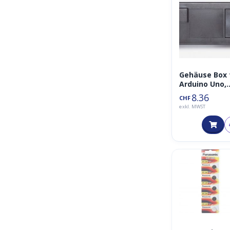
Gehäuse Box 
Arduino Uno,
Zero, Mega u
8.36
CHF
Due
exkl. MWST