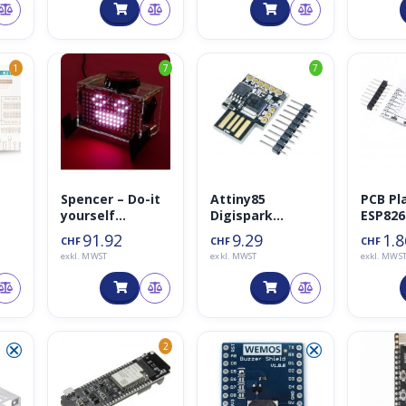
Verlängerung
(weiss)
1
7
7
Spencer – Do-it
Attiny85
PCB Pl
yourself
Digispark
ESP826
OpenSource
Kickstarter
ESP08,
91.92
9.29
1.8
CHF
CHF
CHF
ren
Voice Assistant
Development
und ES
exkl. MWST
exkl. MWST
exkl. MWS
von CircuitMess
Board
⮿
⮿
2