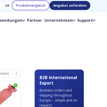
Produktvergleich
Angebot anfordern
DE
wendungen
Partner
Unternehmen
Support
B2B International
Export
7
Business orders and
shipping throughout
Europe – simple and on
request.