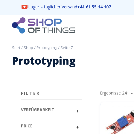
Lager – täglicher Versand
+41 61 55 14 107
Skip
to
content
ShopOfThings
Start
/
Shop
/
Prototyping
/ Seite 7
Prototyping
Ergebnisse 241 –
FILTER
VERFÜGBARKEIT
PRICE