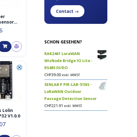
Contact →
er
sensor
6
rstandse
T
SCHON GESEHEN?
RAK2461 LoraWAN
WisNode Bridge IO Lite -
⮿
RS485 DI/DO
CHF
39.00
exkl. MWST
SENLAB P PIR-LAB-51NS -
LoRaWAN Outdoor
Passage Detection Sensor
CHF
221.91
exkl. MWST
Lolin
P32 V1.0.0
.07
T