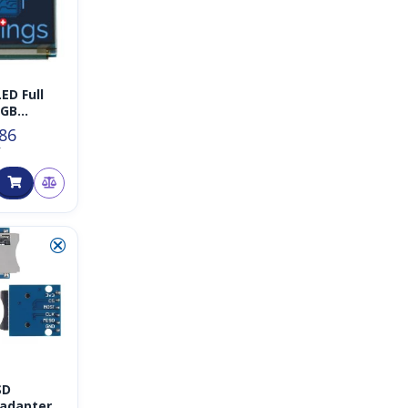
ED Full
RGB
 SSD1351
.86
8 (farbig)
T
⮿
SD
adapter