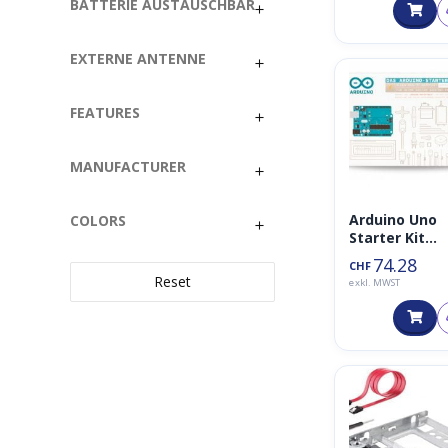
VOC
BATTERIE AUSTAUSCHBAR
EXTERNE ANTENNE
FEATURES
MANUFACTURER
Arduino Uno
COLORS
Starter Kit
Deutsch inkl.
74.28
CHF
Buch ab 8 Jah
Reset
exkl. MWST