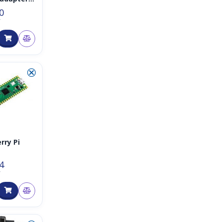
mit SPI-
0
stelle
T
⮿
rry Pi
4
T