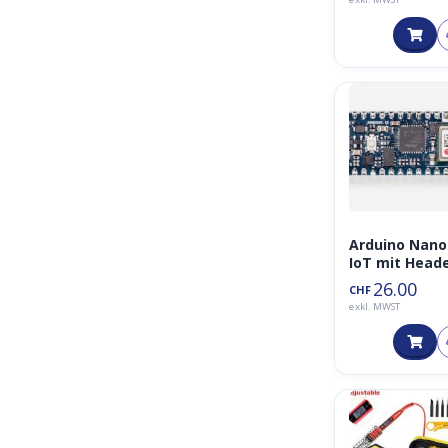
Stk
Arduino Nano
IoT mit Head
26.00
CHF
exkl. MWST