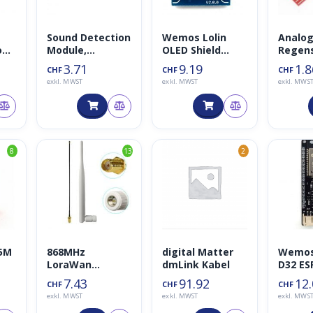
Sound Detection
Wemos Lolin
Analog
on
Module,
OLED Shield
Regen
Geräuschsensor
64×48
und
3.71
9.19
1.8
CHF
CHF
CHF
/Akustiksensor
Wasse
exkl. MWST
exkl. MWST
exkl. MWS
nsor
8
13
2
15M
868MHz
digital Matter
Wemos 
LoraWan
dmLink Kabel
D32 ES
Antenne 5dbi
7.43
91.92
12
CHF
CHF
CHF
inkl. 21cm
exkl. MWST
exkl. MWST
exkl. MWS
RP_SMA/u.FL