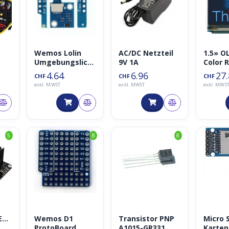
Wemos Lolin
AC/DC Netzteil
1.5» OL
Umgebungslicht
9V 1A
Color 
l.
sensor (Ambient
Screen
4.64
6.96
27
CHF
CHF
CHF
Light) V1.0.0
128×12
exkl. MWST
exkl. MWST
exkl. MWS
BH1750FVI
5
8
8
Wemos D1
Transistor PNP
Micro 
ET
ProtoBoard
A1015-GR331
Karten