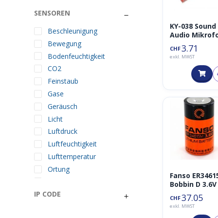
SENSOREN
KY-038 Sound
Beschleunigung
Audio Mikrof
Bewegung
Geräusche
3.71
CHF
Sensor
Bodenfeuchtigkeit
exkl. MWST
CO2
Feinstaub
Gase
Geräusch
Licht
Luftdruck
Luftfeuchtigkeit
Lufttemperatur
Ortung
Fanso ER346
Reed
Bobbin D 3.6V
IP CODE
Regen
37.05
CHF
Taster
exkl. MWST