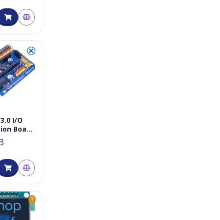
ose
versorgun
⮿
3.0 I/O
ion Board
(auch für
3
, Arduino
T
ibel)
3