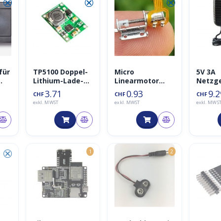
⮿
⮿
⮿
für
TP5100 Doppel-
Micro
5V 3A
Lithium-Lade-
Linearmotor
Netzge
nd
Management
5mm
teil P
3.71
0.93
9.2
CHF
CHF
CHF
(auch single)
Adapte
exkl. MWST
exkl. MWST
exkl. MWS
⮿
1
2