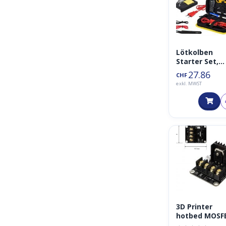
Lötkolben
Starter Set,
Lötstation ink
27.86
CHF
Lötabsauger,
exkl. MWST
80Watt 220V
3D Printer
hotbed MOSF
12V/300Watt