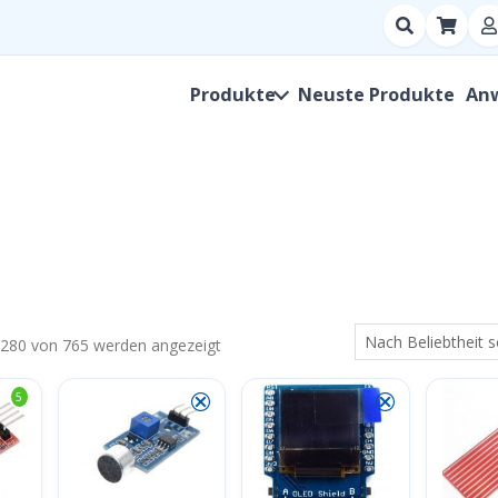
Suchen
nach
Produkt,
Produkte
Neuste Produkte
An
Hersteller,
SKU
Nach
 280 von 765 werden angezeigt
Beliebtheit
⮿
⮿
5
sortiert