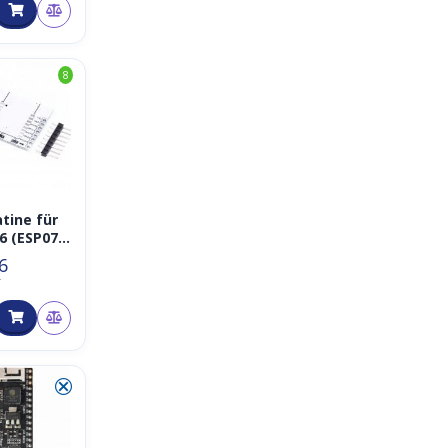
8
atine für
6 (ESP07,
 ESP-12E
6
P-12F)
T
⮿