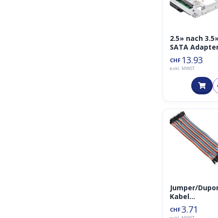
2.5» nach 3.5
SATA Adapte
Einbaurahme
13.93
CHF
für
exkl. MWST
Laufwerksge
use / Harddis
HDD SSD
Jumper/Dupo
Kabel
Breadboard
3.71
CHF
Male-Male 40
exkl. MWST