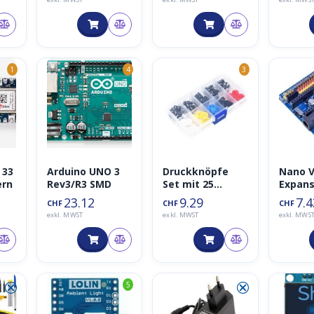
kompatibel)
kabell
Strom
g
1
4
3
 33
Arduino UNO 3
Druckknöpfe
Nano V
ern
Rev3/R3 SMD
Set mit 25
Expans
taktilen
Shield 
23.12
9.29
7.4
CHF
CHF
CHF
Schalter in vier
Uno R3
exkl. MWST
exkl. MWST
exkl. MWS
Farben
kompat
⮿
⮿
5