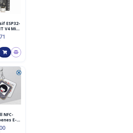
sif ESP32-
IT V4 Mini
klungsbo
.71
T
⮿
ll NFC-
benes E-
E-Ink Tag,
.00
Batterie,
T