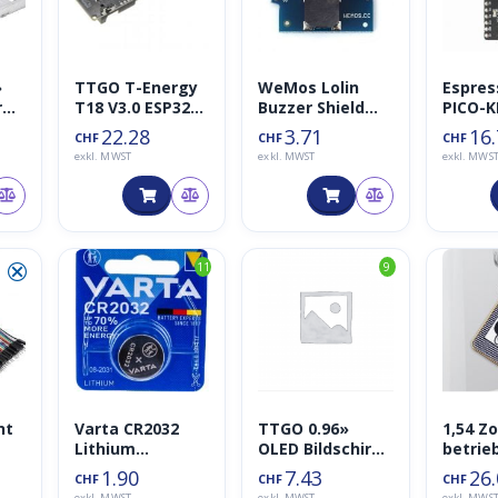
»
TTGO T-Energy
WeMos Lolin
Espres
r
T18 V3.0 ESP32-
Buzzer Shield
PICO-K
n
WROVER-E mit
V1.0.0
Entwic
22.28
3.71
16
CHF
CHF
CHF
18650
ard
exkl. MWST
exkl. MWST
exkl. MWS
hä
Batterieadapter
k
⮿
11
9
nt
Varta CR2032
TTGO 0.96»
1,54 Zo
Lithium
OLED Bildschirm
betrie
Knopfzelle
128×64 (T-Beam,
Paper/
1.90
7.43
26
CHF
CHF
CHF
T-SIM
keine 
exkl. MWST
exkl. MWST
exkl. MWS