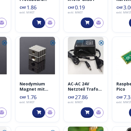
Shield
Modul 
1.86
0.19
3.0
CHF
CHF
CHF
Schnitt
exkl. MWST
exkl. MWST
exkl. MWS
2
⮿
⮿
⮿
Neodymium
AC-AC 24V
Raspbe
Magnet mit
Netzteil Trafo
Pico
Loch 20x10x5
1A/1000mA,
1.76
27.86
7.3
CHF
CHF
CHF
eib
(Unterlagscheib
5.5mm
exkl. MWST
exkl. MWST
exkl. MWS
e)