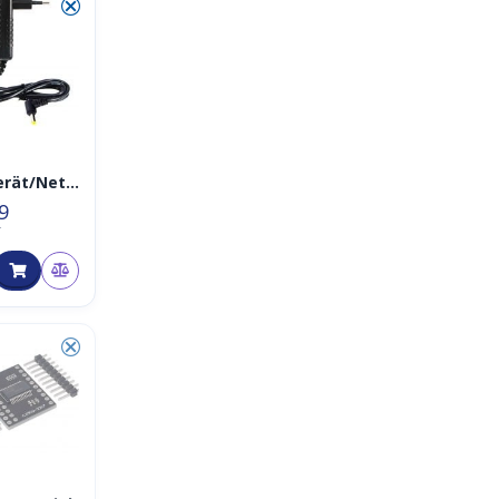
⮿
rät/Netz
ower
9
r AC/DC
T
⮿